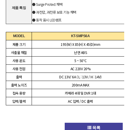
● Surge Protect 채택
제품 특징
● 과전압, 과전류 보호 기능 채택
● 동작 표시 LED램프
MODEL
KT-SMPS6A
제품 크기
195(W) X 85(H) X 45(D)mm
사출물 재질
난연 ABS
사용 온도
5 ~ 50℃
사용 전원
AC 220V 20%
출력
DC 13V/ 6A ( L : 13V / H : 14V)
출력 노이즈
200mA MAX
접속 용량
카메라 4대 및 DVR 1대
입력/출력
AC 입력 / DC 출력
목록