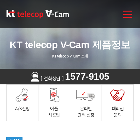
KT telecop V-Cam 제품정보
KT telecop V-Cam 소개
1577-9105
[
전화상담
]
A/S신청
어플
온라인
대리점
사용법
견적.신청
문의