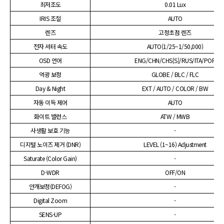
최저조도
0.01 Lux
IRIS 조절
AUTO
렌즈
고정초점 렌즈
전자 셔터 속도
AUTO(1/25~1/50,000)
OSD 언어
ENG/CHN/CHS[S]/RUS/ITA/POR
역광 보정
GLOBE / BLC / FLC
Day & Night
EXT / AUTO / COLOR / BW
자동 이득 제어
AUTO
화이트 밸런스
ATW / MWB
사생활 보호 기능
-
디지털 노이즈 제거 (DNR)
LEVEL (1~16) Adjustment
Saturate (Color Gain)
-
D-WDR
OFF/ON
안개보정(DEFOG)
-
Digital Zoom
-
SENS-UP
-