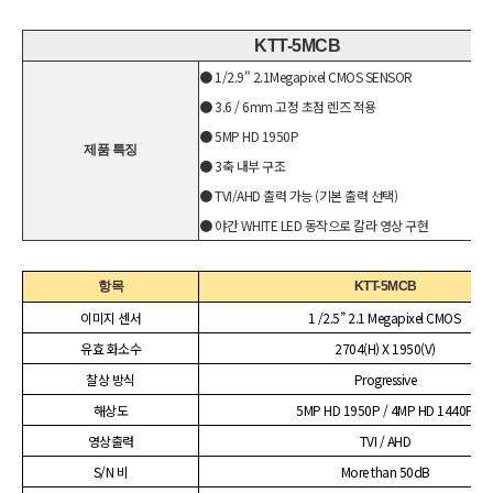
KTT-5MCB
● 1/2.9" 2.1Megapixel CMOS SENSOR
● 3.6 / 6mm 고정 초점 렌즈 적용
● 5MP HD 1950P
제품 특징
● 3축 내부 구조
● TVI/AHD 출력 가능 (기본 출력 선택)
● 야간 WHITE LED 동작으로 칼라 영상 구현
항목
KTT-5MCB
이미지 센서
1 /2.5’’ 2.1 Megapixel CMOS
유효 화소수
2704(H) X 1950(V)
찰상 방식
Progressive
해상도
5MP HD 1950P / 4MP HD 1440P
영상출력
TVI / AHD
S/N 비
More than 50dB