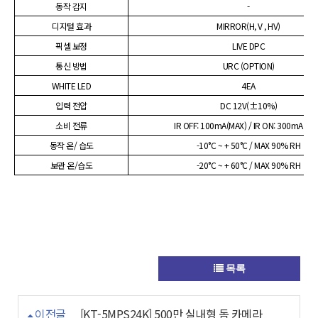
동작 감지
-
디지털 효과
MIRROR(H, V , HV)
픽셀 보정
LIVE DPC
통신 방법
URC (OPTION)
WHITE LED
4EA
입력 전압
DC 12V(±10%)
소비 전류
IR OFF: 100mA(MAX) / IR ON: 300mA(MA
동작 온/ 습도
-10°C ~ + 50°C / MAX 90% RH
보관 온/습도
-20°C ~ + 60°C / MAX 90% RH
목록
이전글
[KT-5MPS24K] 500만 실내형 돔 카메라