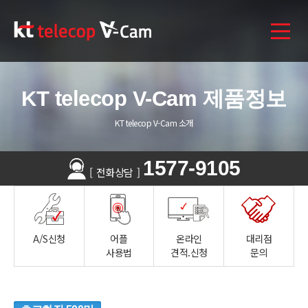
KT telecop V-Cam 제품정보
KT telecop V-Cam 소개
1577-9105
[
전화상담
]
A/S신청
어플
온라인
대리점
사용법
견적.신청
문의