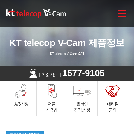
KT telecop V-Cam 제품정보
KT telecop V-Cam 소개
1577-9105
[
전화상담
]
A/S신청
어플
온라인
대리점
사용법
견적.신청
문의