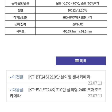
동작 온도/습도
온도 : -10℃ ~ 60℃, 습도 : 90%이하
전원
DC 12V ±10%
적외선 LED
HIGH POWER LED : 4개
소비 전력
6W MAX
사이즈
Φ109.7mm x 93.6mm
목록
이전글
[KT-BT24S] 210만 실외형 센서카메라
22.07.11
다음글
[KT-BVLFT24K] 210만 실외형 24IR 초저조도
카메라
22.07.11